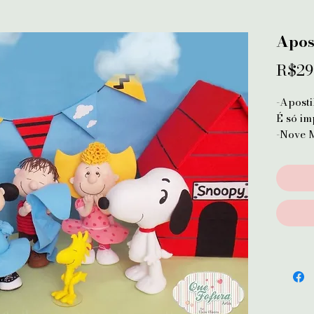
Apos
R$29
-Aposti
É só im
-Nove 
Charlie
Snoopy
Woodst
Bandeir
-Boneco
-Aposti
-Fotos 
-As peç
à mão 